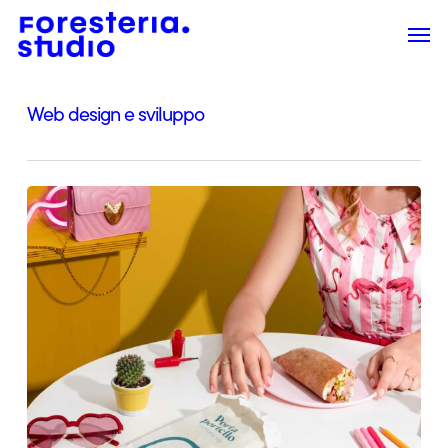
Skip
Men
to
main
content
Web design e sviluppo